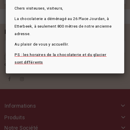
Chers visiteuses, visiteurs,
La chocolaterie a déménagé au 26 Place Jourdan, à
Etterbeek, à seulement 800 mètres de notre ancienne
Inscrivez-vous à notre newsletter
adresse.
Au plaisir de vous y accueillir.
PS : les horaires de la chocolaterie et du glacier
J'accepte les conditions générales et la politique de
sont
différents
confidentialité
Informations
Produits
Notre Société