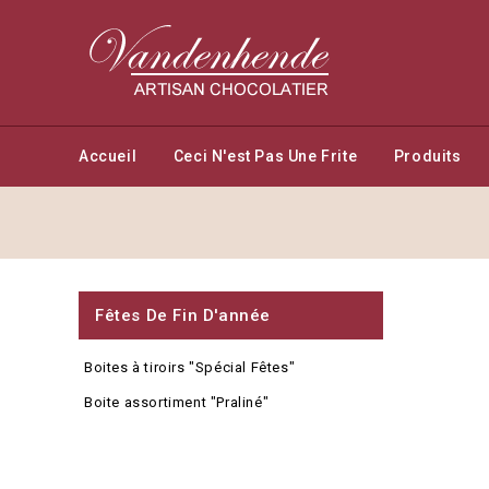
Accueil
Ceci N'est Pas Une Frite
Produits
Fêtes De Fin D'année
Boites à tiroirs "Spécial Fêtes"
Boite assortiment "Praliné"